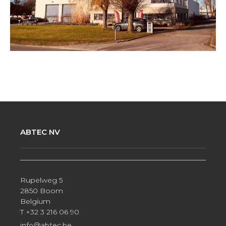
ABTEC NV
Rupelweg 5
2850 Boom
Belgium
T +32 3 216 06 90
info@abtec.be