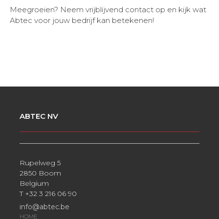
Meegroeien? Neem vrijblijvend contact op en kijk wat
Abtec voor jouw bedrijf kan betekenen!
ABTEC NV
Rupelweg 5
2850 Boom
Belgium
T +32 3 216 06 90
info@abtec.be
HOME