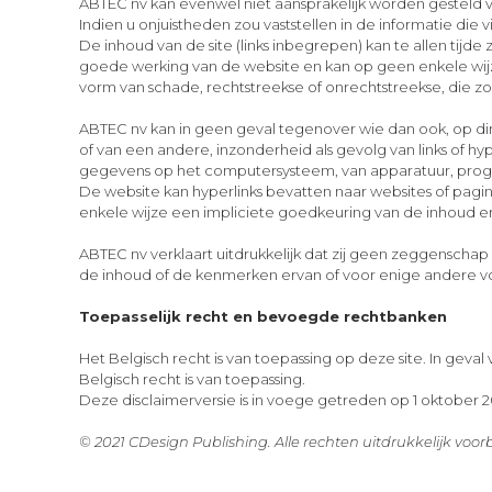
ABTEC nv kan evenwel niet aansprakelijk worden gesteld vo
Indien u onjuistheden zou vaststellen in de informatie die 
De inhoud van de site (links inbegrepen) kan te allen ti
goede werking van de website en kan op geen enkele wijz
vorm van schade, rechtstreekse of onrechtstreekse, die zo
ABTEC nv kan in geen geval tegenover wie dan ook, op dire
of van een andere, inzonderheid als gevolg van links of h
gegevens op het computersysteem, van apparatuur, prog
De website kan hyperlinks bevatten naar websites of pagina
enkele wijze een impliciete goedkeuring van de inhoud e
ABTEC nv verklaart uitdrukkelijk dat zij geen zeggensch
de inhoud of de kenmerken ervan of voor enige andere v
Toepasselijk recht en bevoegde rechtbanken
Het Belgisch recht is van toepassing op deze site. In gev
Belgisch recht is van toepassing.
Deze disclaimerversie is in voege getreden op 1 oktober 2
© 2021 CDesign Publishing. Alle rechten uitdrukkelijk vo