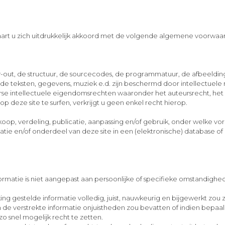
aart u zich uitdrukkelijk akkoord met de volgende algemene voorwaa
-out, de structuur, de sourcecodes, de programmatuur, de afbeeldinge
 de teksten, gegevens, muziek e.d. zijn beschermd door intellectuele
intellectuele eigendomsrechten waaronder het auteursrecht, het m
 deze site te surfen, verkrijgt u geen enkel recht hierop.
rkoop, verdeling, publicatie, aanpassing en/of gebruik, onder welke 
matie en/of onderdeel van deze site in een (elektronische) database of
matie is niet aangepast aan persoonlijke of specifieke omstandigheden
ng gestelde informatie volledig, juist, nauwkeurig en bijgewerkt zou
 de verstrekte informatie onjuistheden zou bevatten of indien bepaalde
o snel mogelijk recht te zetten.