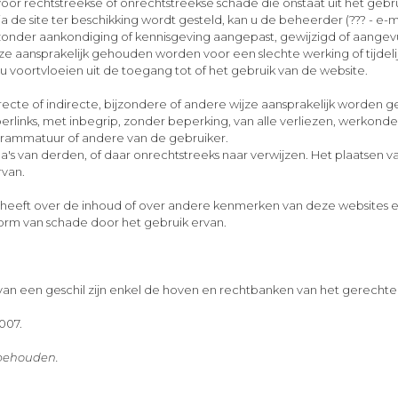
or rechtstreekse of onrechtstreekse schade die onstaat uit het gebru
via de site ter beschikking wordt gesteld, kan u de beheerder (??? - e-
jde zonder aankondiging of kennisgeving aangepast, gewijzigd of aang
e aansprakelijk gehouden worden voor een slechte werking of tijdeli
u voortvloeien uit de toegang tot of het gebruik van de website.
cte of indirecte, bijzondere of andere wijze aansprakelijk worden ge
yperlinks, met inbegrip, zonder beperking, van alle verliezen, werko
rammatuur of andere van de gebruiker.
's van derden, of daar onrechtstreeks naar verwijzen. Het plaatsen va
rvan.
ap heeft over de inhoud of over andere kenmerken van deze websites 
orm van schade door het gebruik ervan.
al van een geschil zijn enkel de hoven en rechtbanken van het gerech
007.
orbehouden.