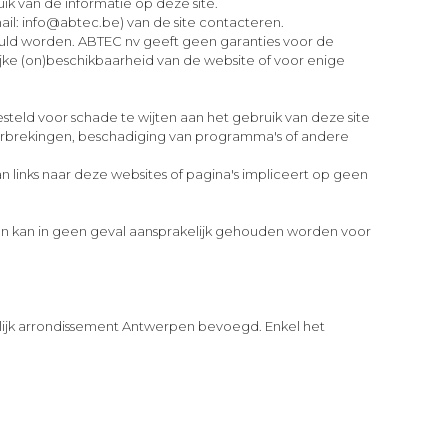
ik van de informatie op deze site.
mail: info@abtec.be) van de site contacteren.
evuld worden. ABTEC nv geeft geen garanties voor de
jke (on)beschikbaarheid van de website of voor enige
steld voor schade te wijten aan het gebruik van deze site
nderbrekingen, beschadiging van programma's of andere
n links naar deze websites of pagina's impliceert op geen
en kan in geen geval aansprakelijk gehouden worden voor
telijk arrondissement Antwerpen bevoegd. Enkel het