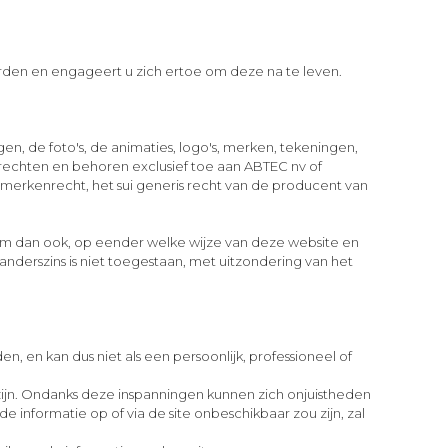
rden en engageert u zich ertoe om deze na te leven.
n, de foto's, de animaties, logo's, merken, tekeningen,
 rechten en behoren exclusief toe aan ABTEC nv of
erkenrecht, het sui generis recht van de producent van
vorm dan ook, op eender welke wijze van deze website en
 anderszins is niet toegestaan, met uitzondering van het
, en kan dus niet als een persoonlijk, professioneel of
 zijn. Ondanks deze inspanningen kunnen zich onjuistheden
 informatie op of via de site onbeschikbaar zou zijn, zal