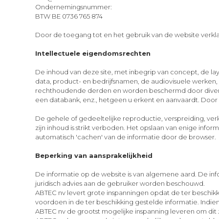
Ondernemingsnummer:
BTW BE 0736 765 874
Door de toegang tot en het gebruik van de website verkl
Intellectuele eigendomsrechten
De inhoud van deze site, met inbegrip van concept, de lay
data, product- en bedrijfsnamen, de audiovisuele werken,
rechthoudende derden en worden beschermd door diverse 
een databank, enz., hetgeen u erkent en aanvaardt. Door op
De gehele of gedeeltelijke reproductie, verspreiding, ve
zijn inhoud is strikt verboden. Het opslaan van enige infor
automatisch 'cachen' van de informatie door de browser.
Beperking van aansprakelijkheid
De informatie op de website is van algemene aard. De infor
juridisch advies aan de gebruiker worden beschouwd.
ABTEC nv levert grote inspanningen opdat de ter beschikki
voordoen in de ter beschikking gestelde informatie. Indien
ABTEC nv de grootst mogelijke inspanning leveren om dit z